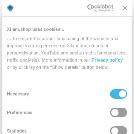
Xilam.shop uses cookies...
… to ensure the proper functioning of the website and
improve your experience on Xilam.shop (content
personalisation, YouTube and social media functionalities,
Conseils d'entretien :
traffic analysis). More information in our
Privacy policy
Repasser à l'envers
or by clicking on the “Show details” button below.
Laver à l'envers à basse température
Ne pas mettre au sèche-linge
Consent
Necessary
Selection
Preferences
Reviews
0.0
Statistics