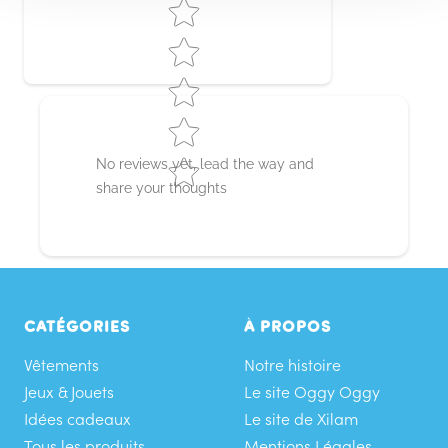
Star rating
No reviews yet, lead the way and
share your thoughts
CATÉGORIES
À PROPOS
Vêtements
Notre histoire
Jeux & Jouets
Le site Oggy Oggy
Idées cadeaux
Le site de Xilam
Tous les produits
Mentions Légales