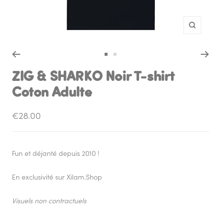
Zoom
Aller
Aller
au
au
ZIG & SHARKO Noir T-shirt
slide
slide
Coton Adulte
1
2
Prix
€28.00
de
vente
Fun et déjanté depuis 2010 !
En exclusivité sur Xilam.Shop
Visuels non contractuels