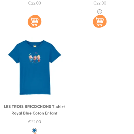
Prix
Prix
€22.00
€22.00
de
de
W
vente
vente
h
i
t
e
LES TROIS BRICOCHONS T-shirt
Royal Blue Coton Enfant
Prix
€22.00
de
R