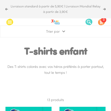
Passer
Livraison standard à partir de 5,90€ l Livraison Mondial Relay
au
Précédent
Suiv
à partir de 3,90€
contenu
0
Xilam.shop
Navigation
Trier par
T-shirts enfant
Des T-shirts colorés avec vos héros préférés à porter partout,
tout le temps !
13 produits