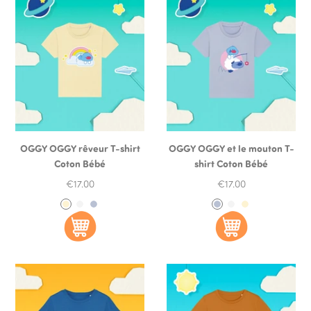
OGGY OGGY rêveur T-shirt
OGGY OGGY et le mouton T-
Coton Bébé
shirt Coton Bébé
Prix
Prix
€17.00
€17.00
de
de
J
W
S
S
W
J
vente
vente
a
h
e
e
h
a
u
i
r
r
i
u
n
t
e
e
t
n
e
e
n
n
e
e
P
e
e
P
a
B
B
a