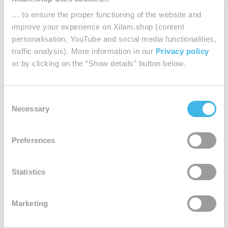
… to ensure the proper functioning of the website and
improve your experience on Xilam.shop (content
OGGY OGGY prend la pose T-
MALLOW prend la pose T-shirt
personalisation, YouTube and social media functionalities,
shirt Coton Enfant
Coton Enfant
traffic analysis). More information in our
Privacy policy
Prix
Prix
€22.00
€22.00
or by clicking on the “Show details” button below.
de
de
W
R
G
R
G
D
W
G
R
vente
vente
h
o
r
e
l
a
h
r
o
Consent
i
y
i
d
a
y
i
i
y
Necessary
Selection
t
a
s
z
F
t
s
a
e
l
C
e
a
e
C
l
B
h
d
l
h
B
Preferences
l
i
G
l
i
l
u
n
r
n
u
Statistics
e
é
e
é
e
e
n
Marketing