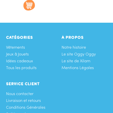
vente
o
y
a
l
B
l
CATÉGORIES
À PROPOS
u
Vêtements
e
Notre histoire
Jeux & Jouets
Le site Oggy Oggy
Idées cadeaux
Le site de Xilam
Tous les produits
Mentions Légales
SERVICE CLIENT
Nous contacter
Livraison et retours
Conditions Générales